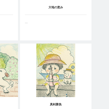
大地の恵み
…
真剣勝負