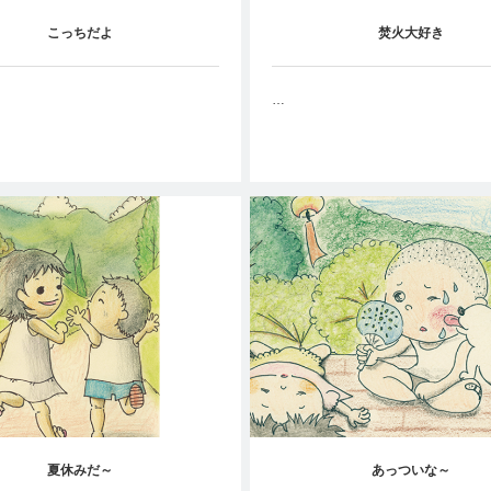
こっちだよ
焚火大好き
…
夏休みだ～
あっついな～