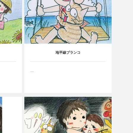
地平線ブランコ
…