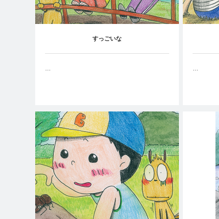
すっごいな
…
…