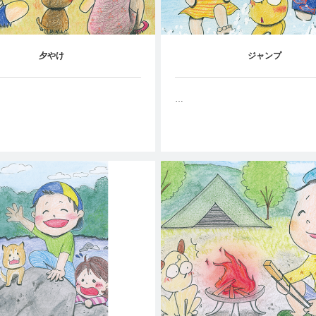
夕やけ
ジャンプ
…