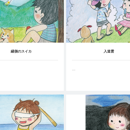
縁側のスイカ
入道雲
…