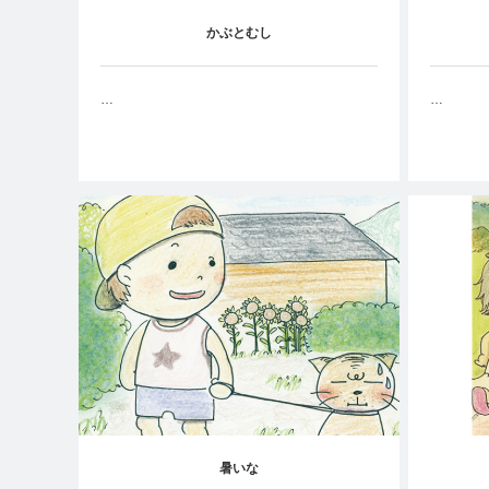
かぶとむし
…
…
暑いな