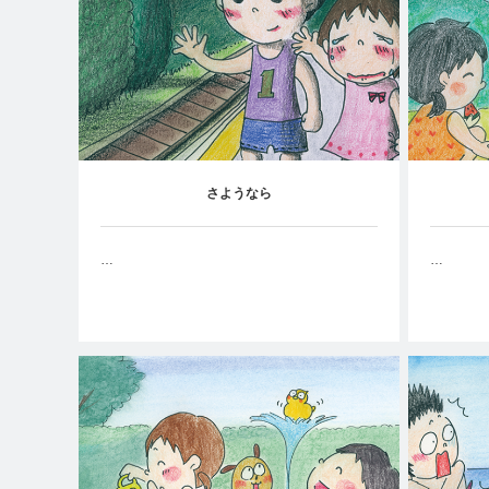
さようなら
…
…