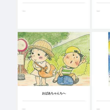
…
…
おばあちゃんちへ
…
…