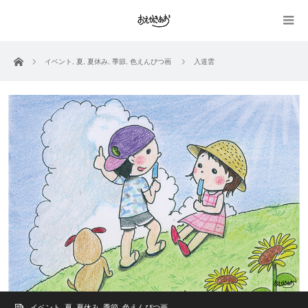
ホーム
イベント
,
夏
,
夏休み
,
季節
,
色えんぴつ画
入道雲
イベント
,
夏
,
夏休み
,
季節
,
色えんぴつ画