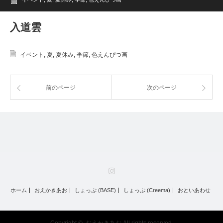
入道雲
イベント
,
夏
,
夏休み
,
季節
,
色えんぴつ画
前のページ
次のページ
Instagram
ホーム
おえかきあお
しょっぷ (BASE)
しょっぷ (Creema)
おといあわせ