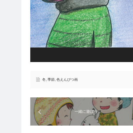
冬
,
季節
,
色えんぴつ画
一緒に遊ぼう