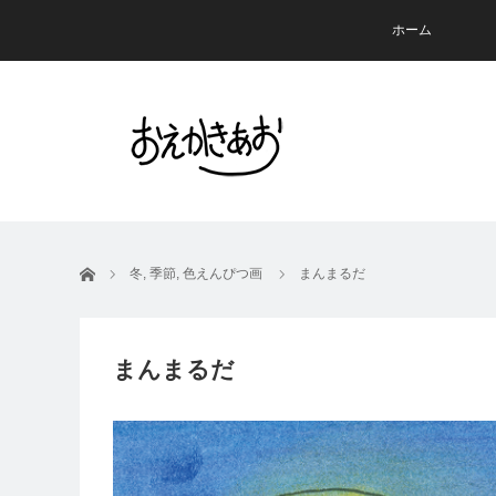
ホーム
ホーム
冬
,
季節
,
色えんぴつ画
まんまるだ
まんまるだ