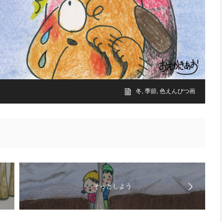
冬
,
季節
,
色えんぴつ画
そっとしよう