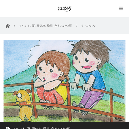
ホーム
イベント
,
夏
,
夏休み
,
季節
,
色えんぴつ画
すっごいな
イベント
,
夏
,
夏休み
,
季節
,
色えんぴつ画