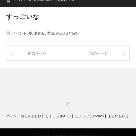
すっごいな
イベント
,
夏
,
夏休み
,
季節
,
色えんぴつ画
前のページ
次のページ
Instagram
ホーム
おえかきあお
しょっぷ (BASE)
しょっぷ (Creema)
おといあわせ