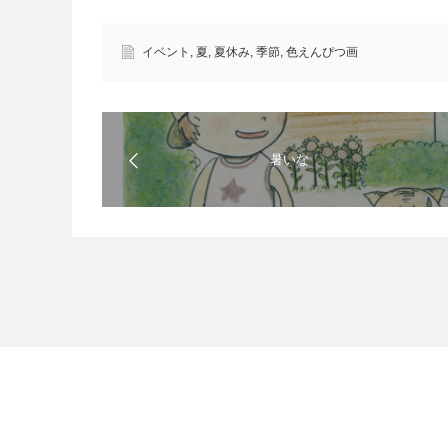
イベント
,
夏
,
夏休み
,
季節
,
色えんぴつ画
暑いな