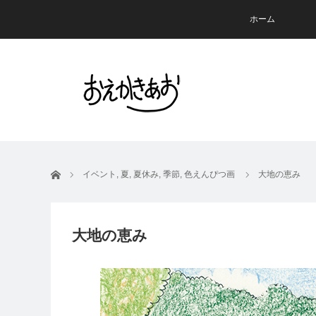
ホーム
ホーム
イベント
,
夏
,
夏休み
,
季節
,
色えんぴつ画
大地の恵み
大地の恵み