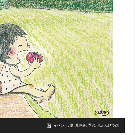
イベント
,
夏
,
夏休み
,
季節
,
色えんぴつ画