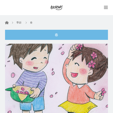
ホーム
季節
春
春