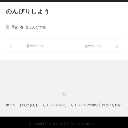
のんびりしよう
季節
,
春
,
色えんぴつ画
前のページ
次のページ
Instagram
ホーム
おえかきあお
しょっぷ (BASE)
しょっぷ (Creema)
おといあわせ
Copyright ©
おえかきあお
All rights reserved.