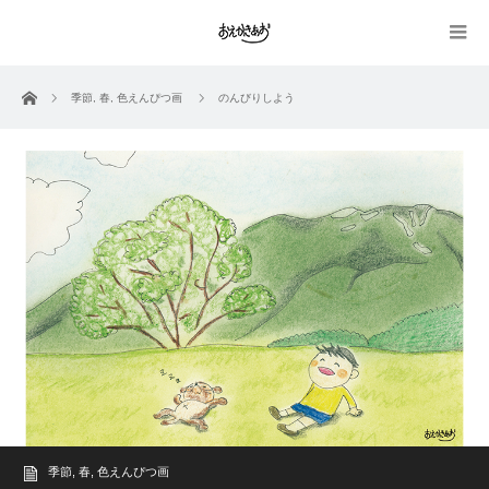
ホーム
季節
,
春
,
色えんぴつ画
のんびりしよう
季節
,
春
,
色えんぴつ画