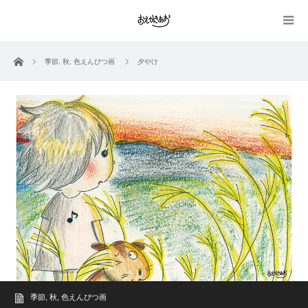
ホーム
季節
,
秋
,
色えんぴつ画
夕やけ
季節
,
秋
,
色えんぴつ画