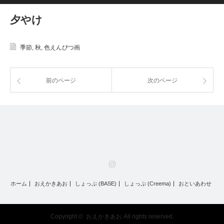
夕やけ
季節
,
秋
,
色えんぴつ画
前のページ
次のページ
Instagram
ホーム
おえかきあお
しょっぷ (BASE)
しょっぷ (Creema)
おといあわせ
Copyright ©
おえかきあお
All rights reserved.