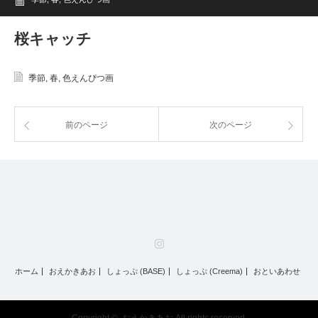
桜キャッチ
季節
,
春
,
色えんぴつ画
前のページ
次のページ
Instagram
ホーム
おえかきあお
しょっぷ (BASE)
しょっぷ (Creema)
おといあわせ