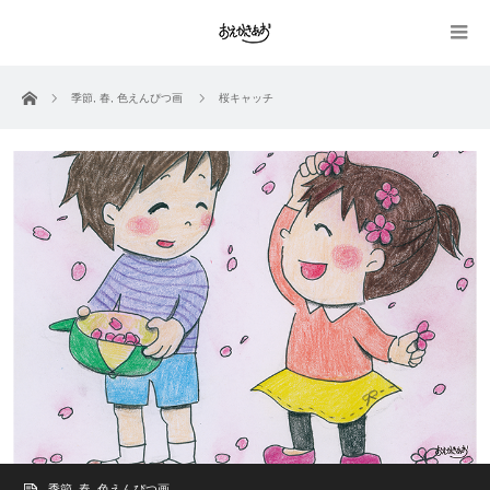
ホーム
季節
,
春
,
色えんぴつ画
桜キャッチ
季節
,
春
,
色えんぴつ画