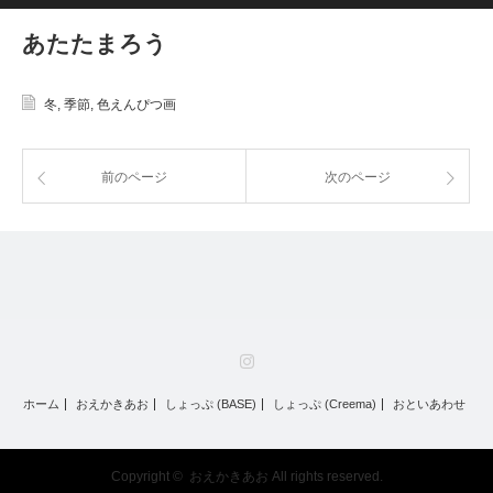
あたたまろう
冬
,
季節
,
色えんぴつ画
前のページ
次のページ
Instagram
ホーム
おえかきあお
しょっぷ (BASE)
しょっぷ (Creema)
おといあわせ
Copyright ©
おえかきあお
All rights reserved.