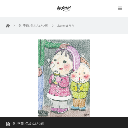
ホーム
冬
,
季節
,
色えんぴつ画
あたたまろう
冬
,
季節
,
色えんぴつ画