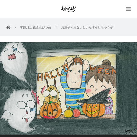
ホーム
季節
,
秋
,
色えんぴつ画
お菓子くれないといたずらしちゃうぞ