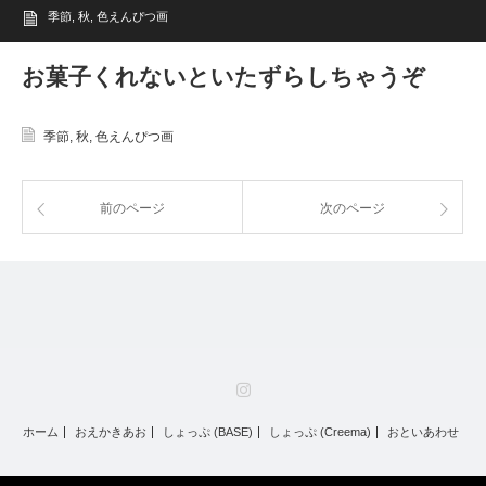
季節
,
秋
,
色えんぴつ画
お菓子くれないといたずらしちゃうぞ
季節
,
秋
,
色えんぴつ画
前のページ
次のページ
Instagram
ホーム
おえかきあお
しょっぷ (BASE)
しょっぷ (Creema)
おといあわせ