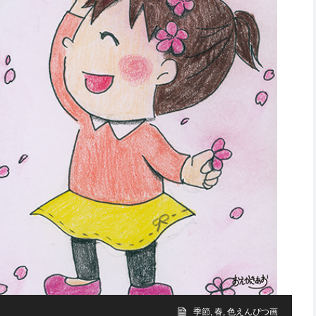
季節
,
春
,
色えんぴつ画