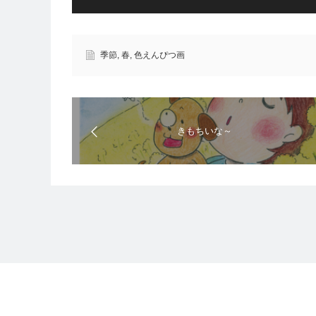
季節
,
春
,
色えんぴつ画
きもちいな～