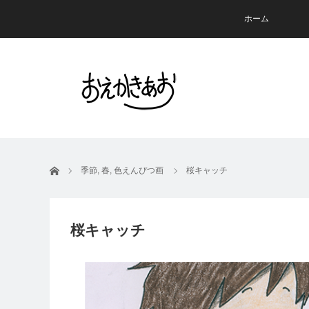
ホーム
ホーム
季節
,
春
,
色えんぴつ画
桜キャッチ
桜キャッチ